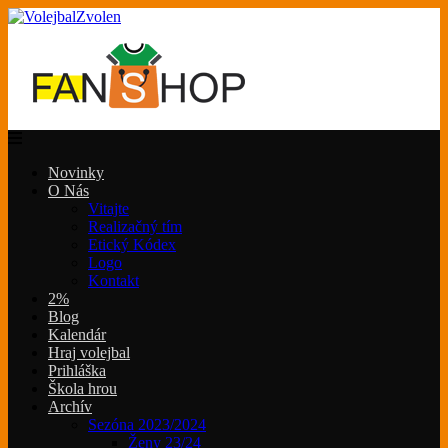
Novinky
O Nás
Vitajte
Realizačný tím
Etický Kódex
Logo
Kontakt
2%
Blog
Kalendár
Hraj volejbal
Prihláška
Škola hrou
Archív
Sezóna 2023/2024
Ženy 23/24