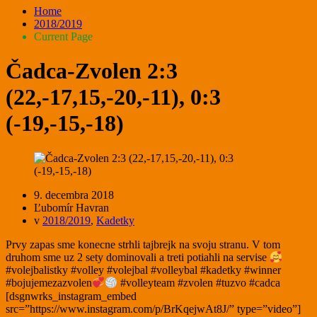
Home
2018/2019
Current Page
Čadca-Zvolen 2:3
(22,-17,15,-20,-11), 0:3
(-19,-15,-18)
9. decembra 2018
Ľubomír Havran
v
2018/2019
,
Kadetky
Prvy zapas sme konecne strhli tajbrejk na svoju stranu. V tom
druhom sme uz 2 sety dominovali a treti potiahli na servise
#volejbalistky #volley #volejbal #volleybal #kadetky #winner
#bojujemezazvolen
#volleyteam #zvolen #tuzvo #cadca
[dsgnwrks_instagram_embed
src=”https://www.instagram.com/p/BrKqejwAt8J/” type=”video”]