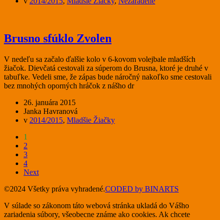
v
2014/2015
,
Mladšie Žiačky
,
Nezaradené
Brusno sfúklo Zvolen
V nedeľu sa začalo ďalšie kolo v 6-kovom volejbale mladších
žiačok. Dievčatá cestovali za súperom do Brusna, ktoré je druhé v
tabuľke. Vedeli sme, že zápas bude náročný nakoľko sme cestovali
bez mnohých oporných hráčok z nášho dr
26. januára 2015
Janka Havranová
v
2014/2015
,
Mladšie Žiačky
1
2
3
4
Next
©2024 Všetky práva vyhradené.
CODED by BINARTS
V súlade so zákonom táto webová stránka ukladá do Vášho
zariadenia súbory, všeobecne známe ako cookies. Ak chcete