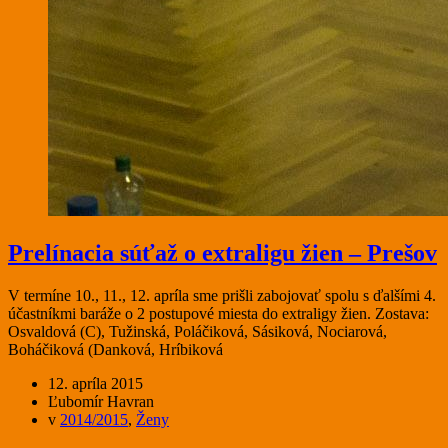
Prelínacia súťaž o extraligu žien – Prešov
V termíne 10., 11., 12. apríla sme prišli zabojovať spolu s ďalšími 4.
účastníkmi baráže o 2 postupové miesta do extraligy žien. Zostava:
Osvaldová (C), Tužinská, Poláčiková, Sásiková, Nociarová,
Boháčiková (Danková, Hríbiková
12. apríla 2015
Ľubomír Havran
v
2014/2015
,
Ženy