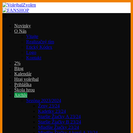
Novinky
O Nás
Vitajte
Realizačný tím
Etický Kódex
Logo
Kontakt
2%
Blog
Kalendár
Hraj volejbal
Prihláška
Škola hrou
Archív
Sezóna 2023/2024
Ženy 23/24
Kadetky 23/24
Staršie Žiačky A 23/24
Staršie Žiačky B 23/24
Mladšie Žiačky 23/24
Mladšie Žiačky 4-kový A 23/24