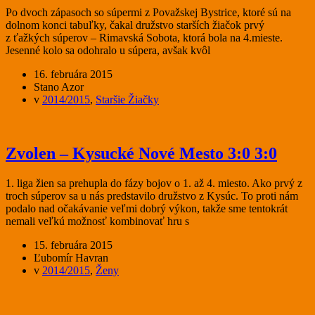
Po dvoch zápasoch so súpermi z Považskej Bystrice, ktoré sú na
dolnom konci tabuľky, čakal družstvo starších žiačok prvý
z ťažkých súperov – Rimavská Sobota, ktorá bola na 4.mieste.
Jesenné kolo sa odohralo u súpera, avšak kvôl
16. februára 2015
Stano Azor
v
2014/2015
,
Staršie Žiačky
Zvolen – Kysucké Nové Mesto 3:0 3:0
1. liga žien sa prehupla do fázy bojov o 1. až 4. miesto. Ako prvý z
troch súperov sa u nás predstavilo družstvo z Kysúc. To proti nám
podalo nad očakávanie veľmi dobrý výkon, takže sme tentokrát
nemali veľkú možnosť kombinovať hru s
15. februára 2015
Ľubomír Havran
v
2014/2015
,
Ženy