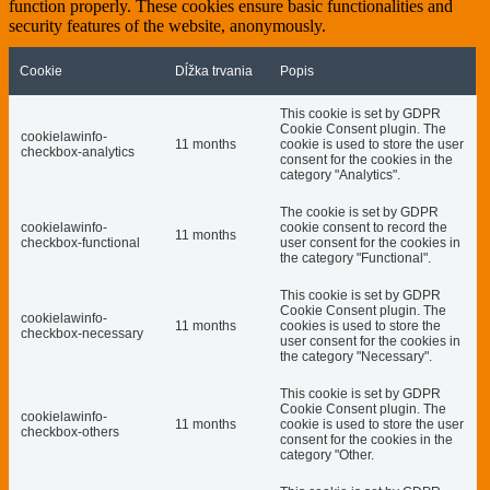
function properly. These cookies ensure basic functionalities and
security features of the website, anonymously.
Cookie
Dĺžka trvania
Popis
This cookie is set by GDPR
Cookie Consent plugin. The
cookielawinfo-
11 months
cookie is used to store the user
checkbox-analytics
consent for the cookies in the
category "Analytics".
The cookie is set by GDPR
cookielawinfo-
cookie consent to record the
11 months
checkbox-functional
user consent for the cookies in
the category "Functional".
This cookie is set by GDPR
Cookie Consent plugin. The
cookielawinfo-
11 months
cookies is used to store the
checkbox-necessary
user consent for the cookies in
the category "Necessary".
This cookie is set by GDPR
Cookie Consent plugin. The
cookielawinfo-
11 months
cookie is used to store the user
checkbox-others
consent for the cookies in the
category "Other.