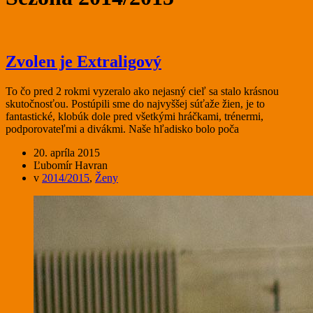
Zvolen je Extraligový
To čo pred 2 rokmi vyzeralo ako nejasný cieľ sa stalo krásnou
skutočnosťou. Postúpili sme do najvyššej súťaže žien, je to
fantastické, klobúk dole pred všetkými hráčkami, trénermi,
podporovateľmi a divákmi. Naše hľadisko bolo poča
20. apríla 2015
Ľubomír Havran
v
2014/2015
,
Ženy