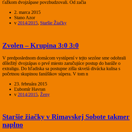
ťažkom dvojzápase povzbudzovali. Od začia
2. marca 2015
Stano Azor
v
2014/2015
,
Staršie Žiačky
Zvolen – Krupina 3:0 3:0
V predposlednom domácom vystúpení v tejto sezóne sme odohrali
dôležitý dvojzápas o prvé miesto zaručujúce postup do baráže o
extraligu. Do hľadiska sa postupne zišla skvelá divácka kulisa s
početnou skupinou fanúšikov súpera. V tom n
23. februára 2015
Ľubomír Havran
v
2014/2015
,
Ženy
Staršie žiačky v Rimavskej Sobote takmer
naplno