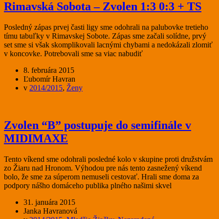
Rimavská Sobota – Zvolen 1:3 0:3 + TS
Posledný zápas prvej časti ligy sme odohrali na palubovke tretieho
tímu tabuľky v Rimavskej Sobote. Zápas sme začali solídne, prvý
set sme si však skomplikovali lacnými chybami a nedokázali zlomiť
v koncovke. Potrebovali sme sa viac nabudiť
8. februára 2015
Ľubomír Havran
v
2014/2015
,
Ženy
Zvolen “B” postupuje do semifinále v
MIDIMAXE
Tento víkend sme odohrali posledné kolo v skupine proti družstvám
zo Žiaru nad Hronom. Výhodou pre nás tento zasnežený víkend
bolo, že sme za súperom nemuseli cestovať. Hrali sme doma za
podpory nášho domáceho publika plného našimi skvel
31. januára 2015
Janka Havranová