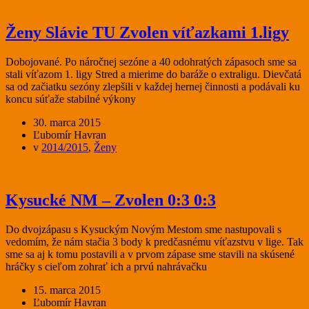
Ženy Slávie TU Zvolen víťazkami 1.ligy
Dobojované. Po náročnej sezóne a 40 odohratých zápasoch sme sa
stali víťazom 1. ligy Stred a mierime do baráže o extraligu. Dievčatá
sa od začiatku sezóny zlepšili v každej hernej činnosti a podávali ku
koncu súťaže stabilné výkony
30. marca 2015
Ľubomír Havran
v
2014/2015
,
Ženy
Kysucké NM – Zvolen 0:3 0:3
Do dvojzápasu s Kysuckým Novým Mestom sme nastupovali s
vedomím, že nám stačia 3 body k predčasnému víťazstvu v lige. Tak
sme sa aj k tomu postavili a v prvom zápase sme stavili na skúsené
hráčky s cieľom zohrať ich a prvú nahrávačku
15. marca 2015
Ľubomír Havran