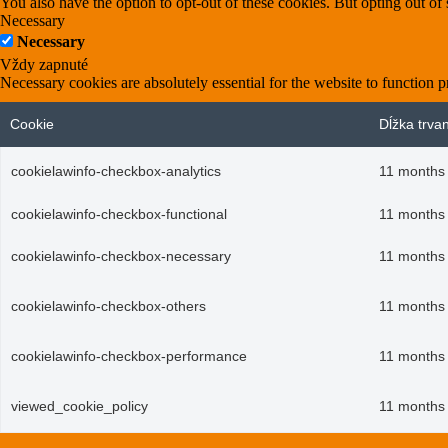
You also have the option to opt-out of these cookies. But opting out o
Necessary
Necessary
Vždy zapnuté
Necessary cookies are absolutely essential for the website to function p
Cookie
Dĺžka trva
cookielawinfo-checkbox-analytics
11 months
cookielawinfo-checkbox-functional
11 months
cookielawinfo-checkbox-necessary
11 months
cookielawinfo-checkbox-others
11 months
cookielawinfo-checkbox-performance
11 months
viewed_cookie_policy
11 months