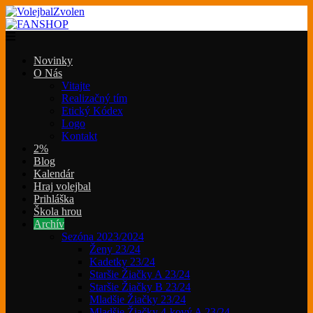
Novinky
O Nás
Vitajte
Realizačný tím
Etický Kódex
Logo
Kontakt
2%
Blog
Kalendár
Hraj volejbal
Prihláška
Škola hrou
Archív
Sezóna 2023/2024
Ženy 23/24
Kadetky 23/24
Staršie Žiačky A 23/24
Staršie Žiačky B 23/24
Mladšie Žiačky 23/24
Mladšie Žiačky 4-kový A 23/24