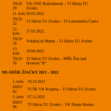
TK2S
VK ONE Ružomberok – TJ Slávia TU
29
Zvolen
11. kolo
20.03.2022
TK2S
TJ Slávia TU Zvolen – TJ Lokomotíva Čadca
32
12.
27.03.2022
kolo
TK2S
Volejbal.sk Martin – TJ Slávia TU Zvolen
34
13.
10.04.2022
kolo
TK2S
TJ Slávia TU Zvolen – MŠK Žiar nad
39
Hronom “B”
MLADŠIE ŽIAČKY 2021 – 2022
1. kolo
10.10.2021
D6SV
TJ ŠK VK Krupina – TJ Slávia TU Zvolen
02
3. kolo
07.11.2021
D6SV
TJ Slávia TU Zvolen – VK Pirane Brusno
06