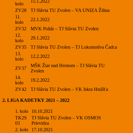
15.1.2022
kolo
ZV28
TJ Slávia TU Zvolen – VA UNIZA Žilina
11.
22.1.2022
kolo
ZV32
MVK Poltár – TJ Slávia TU Zvolen
12.
29.1.2022
kolo
ZV35
TJ Slávia TU Zvolen – TJ Lokomotíva Čadca
13.
12.2.2022
kolo
MŠK Žiar nad Hronom – TJ Slávia TU
ZV37
Zvolen
14.
19.2.2022
kolo
ZV42
TJ Slávia TU Zvolen – VK Iskra Hnúšťa
2. LIGA KADETKY
2021 – 2022
1. kolo
10.10.2021
TK2S
TJ Slávia TU Zvolen – VK OSMOS
03
Prievidza
2. kolo
17.10.2021