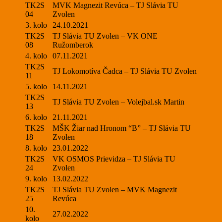
TK2S
MVK Magnezit Revúca – TJ Slávia TU
04
Zvolen
3. kolo
24.10.2021
TK2S
TJ Slávia TU Zvolen – VK ONE
08
Ružomberok
4. kolo
07.11.2021
TK2S
TJ Lokomotíva Čadca – TJ Slávia TU Zvolen
11
5. kolo
14.11.2021
TK2S
TJ Slávia TU Zvolen – Volejbal.sk Martin
13
6. kolo
21.11.2021
TK2S
MŠK Žiar nad Hronom “B” – TJ Slávia TU
18
Zvolen
8. kolo
23.01.2022
TK2S
VK OSMOS Prievidza – TJ Slávia TU
24
Zvolen
9. kolo
13.02.2022
TK2S
TJ Slávia TU Zvolen – MVK Magnezit
25
Revúca
10.
27.02.2022
kolo