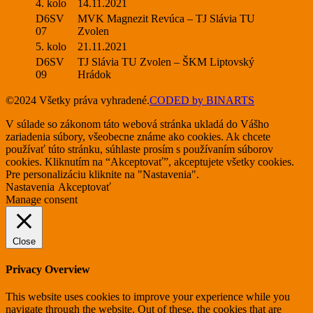
4. kolo
14.11.2021
D6SV
MVK Magnezit Revúca – TJ Slávia TU
07
Zvolen
5. kolo
21.11.2021
D6SV
TJ Slávia TU Zvolen – ŠKM Liptovský
09
Hrádok
©2024 Všetky práva vyhradené.
CODED by BINARTS
V súlade so zákonom táto webová stránka ukladá do Vášho
zariadenia súbory, všeobecne známe ako cookies. Ak chcete
používať túto stránku, súhlaste prosím s používaním súborov
cookies. Kliknutím na “Akceptovať”, akceptujete všetky cookies.
Pre personalizáciu kliknite na "Nastavenia".
Nastavenia
Akceptovať
Manage consent
Close
Privacy Overview
This website uses cookies to improve your experience while you
navigate through the website. Out of these, the cookies that are