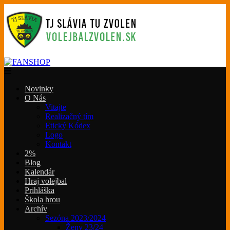
Novinky
O Nás
Vitajte
Realizačný tím
Etický Kódex
Logo
Kontakt
2%
Blog
Kalendár
Hraj volejbal
Prihláška
Škola hrou
Archív
Sezóna 2023/2024
Ženy 23/24