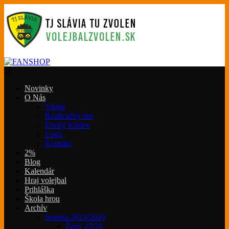
Novinky
O Nás
Vitajte
Realizačný tím
Etický Kódex
Logo
Kontakt
2%
Blog
Kalendár
Hraj volejbal
Prihláška
Škola hrou
Archív
Sezóna 2023/2024
Ženy 23/24