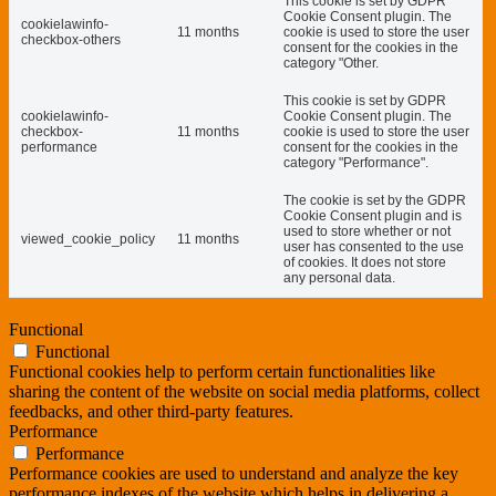
This cookie is set by GDPR
Cookie Consent plugin. The
cookielawinfo-
11 months
cookie is used to store the user
checkbox-others
consent for the cookies in the
category "Other.
This cookie is set by GDPR
cookielawinfo-
Cookie Consent plugin. The
checkbox-
11 months
cookie is used to store the user
performance
consent for the cookies in the
category "Performance".
The cookie is set by the GDPR
Cookie Consent plugin and is
used to store whether or not
viewed_cookie_policy
11 months
user has consented to the use
of cookies. It does not store
any personal data.
Functional
Functional
Functional cookies help to perform certain functionalities like
sharing the content of the website on social media platforms, collect
feedbacks, and other third-party features.
Performance
Performance
Performance cookies are used to understand and analyze the key
performance indexes of the website which helps in delivering a