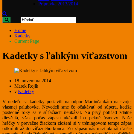
Prípravka 2013/2014
Home
Kadetky
Current Page
Kadetky s ľahkým víťazstvom
18. novembra 2014
Marek Rojík
v
Kadetky
V nedeľu sa kadetky postavili na odpor Martinčankám na svojej
vlastnej palubovke. Nevedeli sme čo očakávať od súpera, keďže
posledné roky sa v súťažiach neukázal. Na prvý pohľad zdatné
dievčatá, však počas zápasu ukázali iba pekné úsmevy. Naše
hráčky v prevažne žiackom zložení si v tréningovom tempe zápas
odkrútili až do víťazného konca. Zo zápasu nás mrzí akurát ďalšie
zranenie. Adela Palovičová si spravila výron a nahradiť ju v ďalších