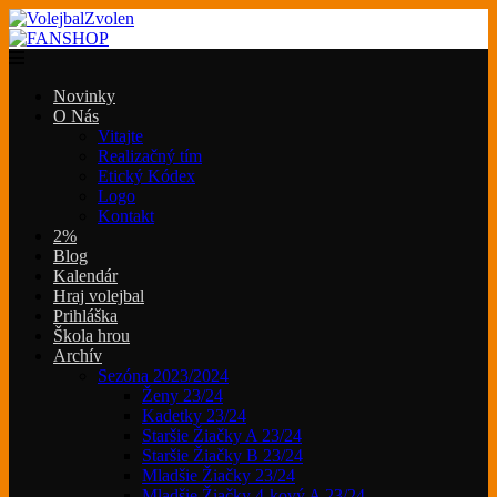
Novinky
O Nás
Vitajte
Realizačný tím
Etický Kódex
Logo
Kontakt
2%
Blog
Kalendár
Hraj volejbal
Prihláška
Škola hrou
Archív
Sezóna 2023/2024
Ženy 23/24
Kadetky 23/24
Staršie Žiačky A 23/24
Staršie Žiačky B 23/24
Mladšie Žiačky 23/24
Mladšie Žiačky 4-kový A 23/24