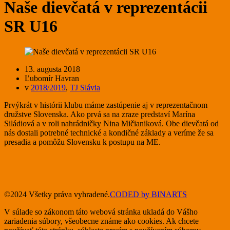
Naše dievčatá v reprezentácii
SR U16
13. augusta 2018
Ľubomír Havran
v
2018/2019
,
TJ Slávia
Prvýkrát v histórii klubu máme zastúpenie aj v reprezentačnom
družstve Slovenska. Ako prvá sa na zraze predstaví Marína
Siládiová a v roli nahrádničky Nina Mičianiková. Obe dievčatá od
nás dostali potrebné technické a kondičné základy a veríme že sa
presadia a pomôžu Slovensku k postupu na ME.
©2024 Všetky práva vyhradené.
CODED by BINARTS
V súlade so zákonom táto webová stránka ukladá do Vášho
zariadenia súbory, všeobecne známe ako cookies. Ak chcete