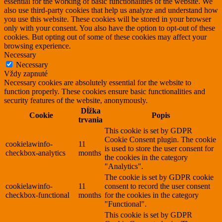
essential for the working of basic functionalities of the website. We
also use third-party cookies that help us analyze and understand how
you use this website. These cookies will be stored in your browser
only with your consent. You also have the option to opt-out of these
cookies. But opting out of some of these cookies may affect your
browsing experience.
Necessary
Necessary
Vždy zapnuté
Necessary cookies are absolutely essential for the website to
function properly. These cookies ensure basic functionalities and
security features of the website, anonymously.
Dĺžka
Cookie
Popis
trvania
This cookie is set by GDPR
Cookie Consent plugin. The cookie
cookielawinfo-
11
is used to store the user consent for
checkbox-analytics
months
the cookies in the category
"Analytics".
The cookie is set by GDPR cookie
cookielawinfo-
11
consent to record the user consent
checkbox-functional
months
for the cookies in the category
"Functional".
This cookie is set by GDPR