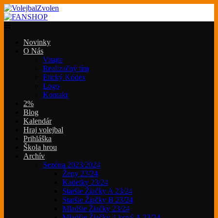
Novinky
O Nás
Vitajte
Realizačný tím
Etický Kódex
Logo
Kontakt
2%
Blog
Kalendár
Hraj volejbal
Prihláška
Škola hrou
Archív
Sezóna 2023/2024
Ženy 23/24
Kadetky 23/24
Staršie Žiačky A 23/24
Staršie Žiačky B 23/24
Mladšie Žiačky 23/24
Mladšie Žiačky 4-kový A 23/24