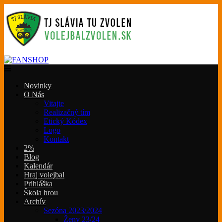
Novinky
O Nás
Vitajte
Realizačný tím
Etický Kódex
Logo
Kontakt
2%
Blog
Kalendár
Hraj volejbal
Prihláška
Škola hrou
Archív
Sezóna 2023/2024
Ženy 23/24