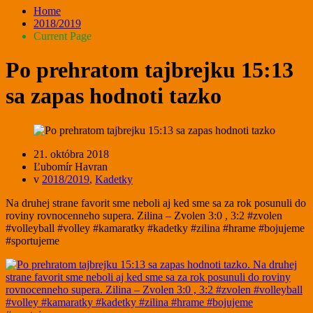
Home
2018/2019
Current Page
Po prehratom tajbrejku 15:13
sa zapas hodnoti tazko
21. októbra 2018
Ľubomír Havran
v
2018/2019
,
Kadetky
Na druhej strane favorit sme neboli aj ked sme sa za rok posunuli do
roviny rovnocenneho supera. Zilina – Zvolen 3:0 , 3:2 #zvolen
#volleyball #volley #kamaratky #kadetky #zilina #hrame #bojujeme
#sportujeme