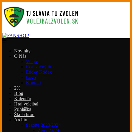
Novinky
O Nás
Vitajte
Realizačný tím
Etický Kódex
Logo
Kontakt
2%
Blog
Kalendár
Hraj volejbal
Prihláška
Škola hrou
Archív
Sezóna 2023/2024
Ženy 23/24