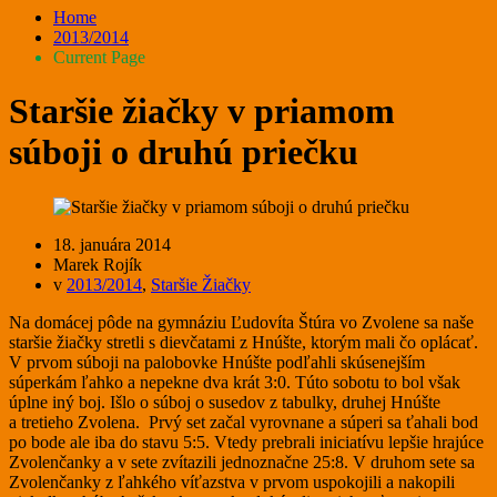
Home
2013/2014
Current Page
Staršie žiačky v priamom
súboji o druhú priečku
18. januára 2014
Marek Rojík
v
2013/2014
,
Staršie Žiačky
Na domácej pôde na gymnáziu Ľudovíta Štúra vo Zvolene sa naše
staršie žiačky stretli s dievčatami z Hnúšte, ktorým mali čo oplácať.
V prvom súboji na palobovke Hnúšte podľahli skúsenejším
súperkám ľahko a nepekne dva krát 3:0. Túto sobotu to bol však
úplne iný boj. Išlo o súboj o susedov z tabulky, druhej Hnúšte
a tretieho Zvolena. Prvý set začal vyrovnane a súperi sa ťahali bod
po bode ale iba do stavu 5:5. Vtedy prebrali iniciatívu lepšie hrajúce
Zvolenčanky a v sete zvítazili jednoznačne 25:8. V druhom sete sa
Zvolenčanky z ľahkého víťazstva v prvom uspokojili a nakopili