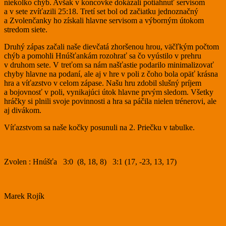
niekolko chýb. Avšak v koncovke dokázali potiahnuť servisom
a v sete zvíťazili 25:18. Tretí set bol od začiatku jednoznačný
a Zvolenčanky ho získali hlavne servisom a výborným útokom
stredom siete.
Druhý zápas začali naše dievčatá zhoršenou hrou, väčľkým počtom
chýb a pomohli Hnúšťankám rozohrať sa čo vyústilo v prehru
v druhom sete. V treťom sa nám našťastie podarilo minimalizovať
chyby hlavne na podaní, ale aj v hre v poli z čoho bola opäť krásna
hra a víťazstvo v celom zápase. Našu hru zdobil slušný príjem
a bojovnosť v poli, vynikajúci útok hlavne prvým sledom. Všetky
hráčky si plnili svoje povinnosti a hra sa páčila nielen trénerovi, ale
aj divákom.
Víťazstvom sa naše kočky posunuli na 2. Priečku v tabulke.
Zvolen : Hnúšťa 3:0 (8, 18, 8) 3:1 (17, -23, 13, 17)
Marek Rojík