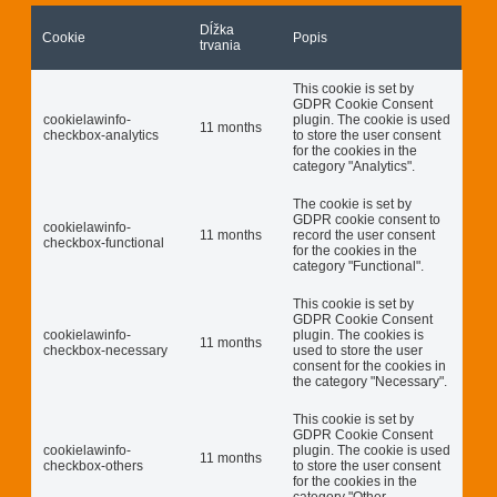
Dĺžka
Cookie
Popis
trvania
This cookie is set by
GDPR Cookie Consent
cookielawinfo-
plugin. The cookie is used
11 months
checkbox-analytics
to store the user consent
for the cookies in the
category "Analytics".
The cookie is set by
GDPR cookie consent to
cookielawinfo-
11 months
record the user consent
checkbox-functional
for the cookies in the
category "Functional".
This cookie is set by
GDPR Cookie Consent
cookielawinfo-
plugin. The cookies is
11 months
checkbox-necessary
used to store the user
consent for the cookies in
the category "Necessary".
This cookie is set by
GDPR Cookie Consent
cookielawinfo-
plugin. The cookie is used
11 months
checkbox-others
to store the user consent
for the cookies in the