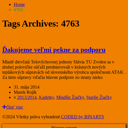
Home
4763
Tags Archives: 4763
Ďakujeme veľmi pekne za podporu
Mladé dievčatá Telovýchovnej jednoty Slávia TU Zvolen sa v
druhej polovičke súťaží predstavovali v krásnych nových
teplákových súpravách od slovenského výrobcu spoločnosti ATAK .
Za tieto súpravy vďačia hlavne podpore zo strany nieko
31. mája 2014
Marek Rojík
v
2013/2014
,
Kadetky
,
Mladšie Žiačky
,
Staršie Žiačky
čítať viac
©2024 Všetky práva vyhradené.
CODED by BINARTS
Manage consent