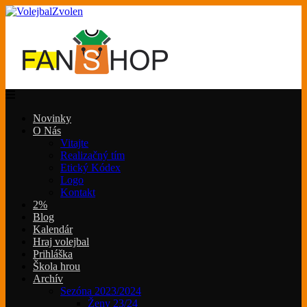
Novinky
O Nás
Vitajte
Realizačný tím
Etický Kódex
Logo
Kontakt
2%
Blog
Kalendár
Hraj volejbal
Prihláška
Škola hrou
Archív
Sezóna 2023/2024
Ženy 23/24