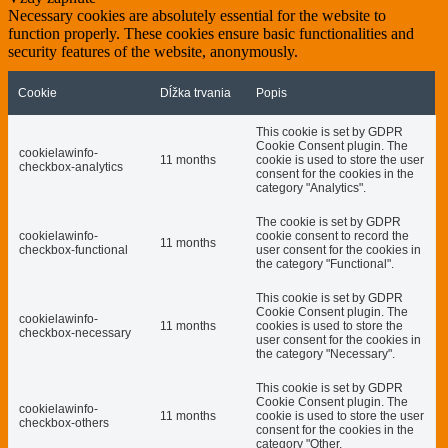
Necessary cookies are absolutely essential for the website to
function properly. These cookies ensure basic functionalities and
security features of the website, anonymously.
Cookie
Dĺžka trvania
Popis
This cookie is set by GDPR
Cookie Consent plugin. The
cookielawinfo-
11 months
cookie is used to store the user
checkbox-analytics
consent for the cookies in the
category "Analytics".
The cookie is set by GDPR
cookielawinfo-
cookie consent to record the
11 months
checkbox-functional
user consent for the cookies in
the category "Functional".
This cookie is set by GDPR
Cookie Consent plugin. The
cookielawinfo-
11 months
cookies is used to store the
checkbox-necessary
user consent for the cookies in
the category "Necessary".
This cookie is set by GDPR
Cookie Consent plugin. The
cookielawinfo-
11 months
cookie is used to store the user
checkbox-others
consent for the cookies in the
category "Other.