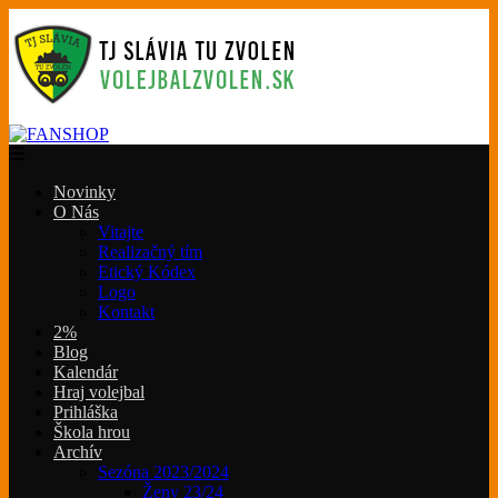
Novinky
O Nás
Vitajte
Realizačný tím
Etický Kódex
Logo
Kontakt
2%
Blog
Kalendár
Hraj volejbal
Prihláška
Škola hrou
Archív
Sezóna 2023/2024
Ženy 23/24