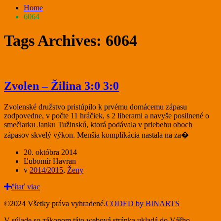
Home
6064
Tags Archives: 6064
Zvolen – Žilina 3:0 3:0
Zvolenské družstvo pristúpilo k prvému domácemu zápasu
zodpovedne, v počte 11 hráčiek, s 2 liberami a navyše posilnené o
smečiarku Janku Tužinskú, ktorá podávala v priebehu oboch
zápasov skvelý výkon. Menšia komplikácia nastala na za�
20. októbra 2014
Ľubomír Havran
v
2014/2015
,
Ženy
čítať viac
©2024 Všetky práva vyhradené.
CODED by BINARTS
V súlade so zákonom táto webová stránka ukladá do Vášho