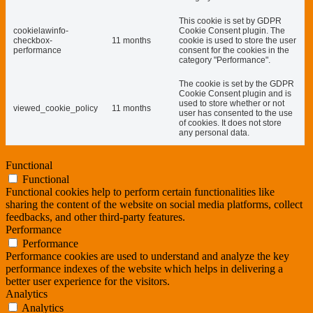
This cookie is set by GDPR
cookielawinfo-
Cookie Consent plugin. The
checkbox-
11 months
cookie is used to store the user
performance
consent for the cookies in the
category "Performance".
The cookie is set by the GDPR
Cookie Consent plugin and is
used to store whether or not
viewed_cookie_policy
11 months
user has consented to the use
of cookies. It does not store
any personal data.
Functional
Functional
Functional cookies help to perform certain functionalities like
sharing the content of the website on social media platforms, collect
feedbacks, and other third-party features.
Performance
Performance
Performance cookies are used to understand and analyze the key
performance indexes of the website which helps in delivering a
better user experience for the visitors.
Analytics
Analytics