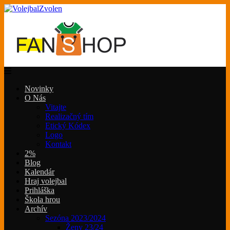
Novinky
O Nás
Vitajte
Realizačný tím
Etický Kódex
Logo
Kontakt
2%
Blog
Kalendár
Hraj volejbal
Prihláška
Škola hrou
Archív
Sezóna 2023/2024
Ženy 23/24