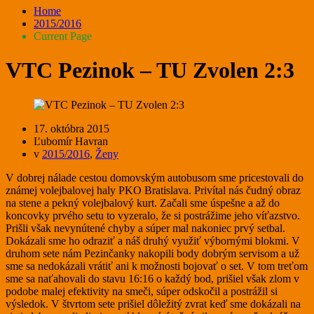
Home
2015/2016
Current Page
VTC Pezinok – TU Zvolen 2:3
17. októbra 2015
Ľubomír Havran
v
2015/2016
,
Ženy
V dobrej nálade cestou domovským autobusom sme pricestovali do
známej volejbalovej haly PKO Bratislava. Privítal nás čudný obraz
na stene a pekný volejbalový kurt. Začali sme úspešne a až do
koncovky prvého setu to vyzeralo, že si postrážime jeho víťazstvo.
Prišli však nevynútené chyby a súper mal nakoniec prvý setbal.
Dokázali sme ho odraziť a náš druhý využiť výbornými blokmi. V
druhom sete nám Pezinčanky nakopili body dobrým servisom a už
sme sa nedokázali vrátiť ani k možnosti bojovať o set. V tom treťom
sme sa naťahovali do stavu 16:16 o každý bod, prišiel však zlom v
podobe malej efektivity na smeči, súper odskočil a postrážil si
výsledok. V štvrtom sete prišiel dôležitý zvrat keď sme dokázali na