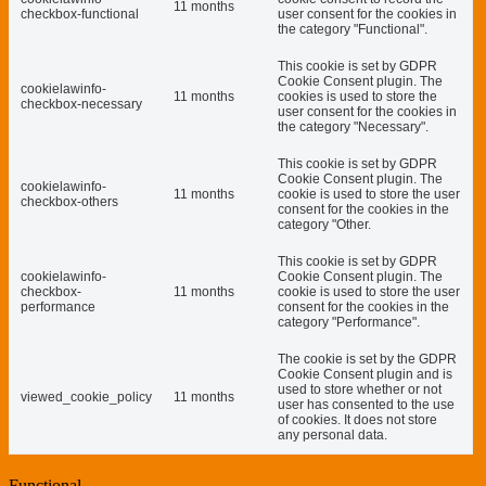
11 months
checkbox-functional
user consent for the cookies in
the category "Functional".
This cookie is set by GDPR
Cookie Consent plugin. The
cookielawinfo-
11 months
cookies is used to store the
checkbox-necessary
user consent for the cookies in
the category "Necessary".
This cookie is set by GDPR
Cookie Consent plugin. The
cookielawinfo-
11 months
cookie is used to store the user
checkbox-others
consent for the cookies in the
category "Other.
This cookie is set by GDPR
cookielawinfo-
Cookie Consent plugin. The
checkbox-
11 months
cookie is used to store the user
performance
consent for the cookies in the
category "Performance".
The cookie is set by the GDPR
Cookie Consent plugin and is
used to store whether or not
viewed_cookie_policy
11 months
user has consented to the use
of cookies. It does not store
any personal data.
Functional