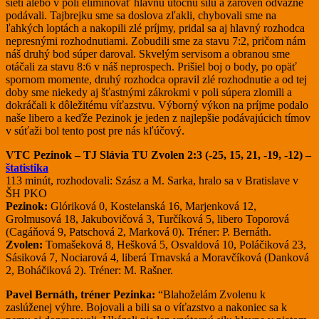
sieti alebo v poli eliminovať hlavnú útočnú silu a zároveň odvážne
podávali. Tajbrejku sme sa doslova zľakli, chybovali sme na
ľahkých loptách a nakopili zlé príjmy, pridal sa aj hlavný rozhodca
nepresnými rozhodnutiami. Zobudili sme za stavu 7:2, pričom nám
náš druhý bod súper daroval. Skvelým servisom a obranou sme
otáčali za stavu 8:6 v náš neprospech. Prišiel boj o body, po opäť
spornom momente, druhý rozhodca opravil zlé rozhodnutie a od tej
doby sme niekedy aj šťastnými zákrokmi v poli súpera zlomili a
dokráčali k dôležitému víťazstvu. Výborný výkon na príjme podalo
naše libero a keďže Pezinok je jeden z najlepšie podávajúcich tímov
v súťaži bol tento post pre nás kľúčový.
VTC Pezinok – TJ Slávia TU Zvolen 2:3 (-25, 15, 21, -19, -12) –
štatistika
113 minút, rozhodovali: Szász a M. Sarka, hralo sa v Bratislave v
ŠH PKO
Pezinok:
Glóriková 0, Kostelanská 16, Marjenková 12,
Grolmusová 18, Jakubovičová 3, Turčíková 5, libero Toporová
(Cagáňová 9, Patschová 2, Marková 0). Tréner: P. Bernáth.
Zvolen:
Tomašeková 8, Hešková 5, Osvaldová 10, Poláčiková 23,
Sásiková 7, Nociarová 4, liberá Trnavská a Moravčíková (Danková
2, Boháčiková 2). Tréner: M. Rašner.
Pavel Bernáth, tréner Pezinka:
“Blahoželám Zvolenu k
zaslúženej výhre. Bojovali a bili sa o víťazstvo a nakoniec sa k