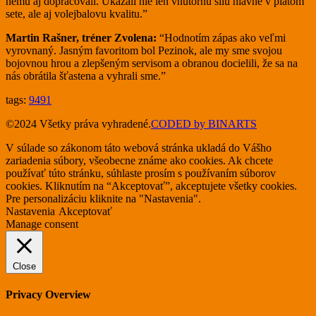
nemu aj dopracovali. Ukázali nie len vnútornú silu hlavne v piatom
sete, ale aj volejbalovu kvalitu.”
Martin Rašner, tréner Zvolena:
“Hodnotím zápas ako veľmi
vyrovnaný. Jasným favoritom bol Pezinok, ale my sme svojou
bojovnou hrou a zlepšeným servisom a obranou docielili, že sa na
nás obrátila šťastena a vyhrali sme.”
tags:
9491
©2024 Všetky práva vyhradené.
CODED by BINARTS
V súlade so zákonom táto webová stránka ukladá do Vášho
zariadenia súbory, všeobecne známe ako cookies. Ak chcete
používať túto stránku, súhlaste prosím s používaním súborov
cookies. Kliknutím na “Akceptovať”, akceptujete všetky cookies.
Pre personalizáciu kliknite na "Nastavenia".
Nastavenia
Akceptovať
Manage consent
Close
Privacy Overview