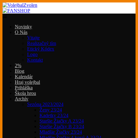
Novinky
O Nás
Vitajte
Realizačný tím
Etický Kódex
Logo
Kontakt
2%
Blog
Kalendár
Hraj volejbal
Prihláška
Škola hrou
Archív
Sezóna 2023/2024
Ženy 23/24
Kadetky 23/24
Staršie Žiačky A 23/24
Staršie Žiačky B 23/24
Mladšie Žiačky 23/24
Mladšie Žiačky 4-kový A 23/24