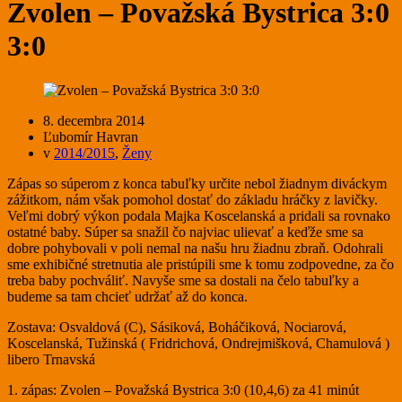
Zvolen – Považská Bystrica 3:0
3:0
8. decembra 2014
Ľubomír Havran
v
2014/2015
,
Ženy
Zápas so súperom z konca tabuľky určite nebol žiadnym diváckym
zážitkom, nám však pomohol dostať do základu hráčky z lavičky.
Veľmi dobrý výkon podala Majka Koscelanská a pridali sa rovnako
ostatné baby. Súper sa snažil čo najviac ulievať a keďže sme sa
dobre pohybovali v poli nemal na našu hru žiadnu zbraň. Odohrali
sme exhibičné stretnutia ale pristúpili sme k tomu zodpovedne, za čo
treba baby pochváliť. Navyše sme sa dostali na čelo tabuľky a
budeme sa tam chcieť udržať až do konca.
Zostava: Osvaldová (C), Sásiková, Boháčiková, Nociarová,
Koscelanská, Tužinská ( Fridrichová, Ondrejmišková, Chamulová )
libero Trnavská
1. zápas: Zvolen – Považská Bystrica 3:0 (10,4,6) za 41 minút